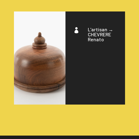
L'artisan →

CHEVRERE
Renato