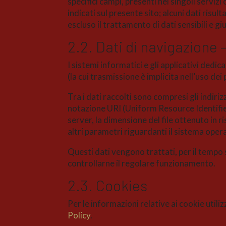
specifici campi, presenti nei singoli servizi
indicati sul presente sito; alcuni dati risul
escluso il trattamento di dati sensibili e g
2.2. Dati di navigazione –
I sistemi informatici e gli applicativi ded
(la cui trasmissione è implicita nell’uso de
Tra i dati raccolti sono compresi gli indirizz
notazione URI (Uniform Resource Identifier) 
server, la dimensione del file ottenuto in r
altri parametri riguardanti il sistema oper
Questi dati vengono trattati, per il tempo 
controllarne il regolare funzionamento.
2.3. Cookies
Per le informazioni relative ai cookie util
Policy
.