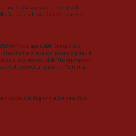
alle norme italiane vigenti in tema di
e finalità per le quali i dati sono stati
016/679 ove applicabili. Fra questi si
e la rettifica o la cancellazione dei dati di
i, nei casi previsti; il diritto di proporre
ate sul sito web ufficiale dell’Autorità
 questo sito, è la Regione autonoma Valle