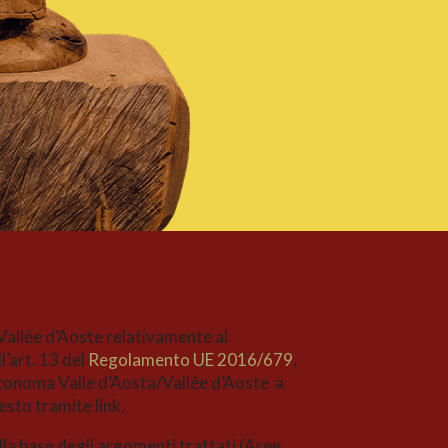
Vallée d’Aoste relativamente al
l’art. 13 del
Regolamento UE 2016/679
,
autonoma Valle d’Aosta/Vallée d’Aoste a
esto tramite link.
ulla base degli argomenti trattati (Aree