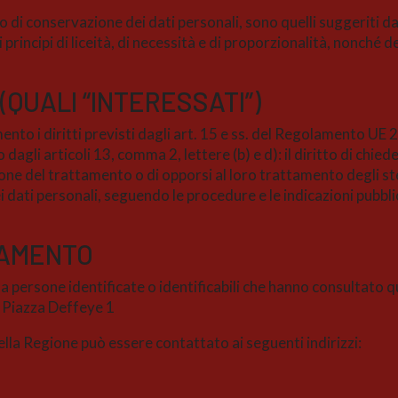
odo di conservazione dei dati personali, sono quelli suggeriti d
incipi di liceità, di necessità e di proporzionalità, nonché dell
 (QUALI “INTERESSATI”)
nto i diritti previsti dagli art. 15 e ss. del Regolamento UE 2
gli articoli 13, comma 2, lettere (b) e d): il diritto di chieder
one del trattamento o di opporsi al loro trattamento degli stess
 dati personali, seguendo le procedure e le indicazioni pubblic
TTAMENTO
vi a persone identificate o identificabili che hanno consultato
, Piazza Deffeye 1
ella Regione può essere contattato ai seguenti indirizzi: