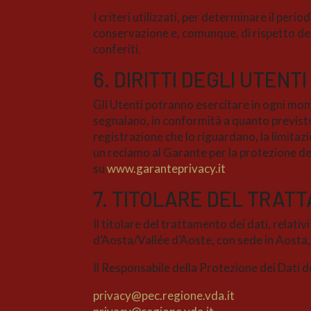
I criteri utilizzati, per determinare il peri
conservazione e, comunque, di rispetto dei pr
conferiti.
6. DIRITTI DEGLI UTENTI
Gli Utenti potranno esercitare in ogni mome
segnalano, in conformità a quanto previsto da
registrazione che lo riguardano, la limitazi
un reclamo al Garante per la protezione dei
su
www.garanteprivacy.it
7. TITOLARE DEL TRA
Il titolare del trattamento dei dati, relati
d’Aosta/Vallée d’Aoste, con sede in Aosta
Il Responsabile della Protezione dei Dati d
privacy@pec.regione.vda.it