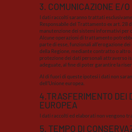
3. COMUNICAZIONE E/O
I dati raccolti saranno trattati esclusivame
Responsabile del Trattamento ex art. 28 de
manutenzione dei sistemi informativi per 
Alcune operazioni di trattamento potrebbero
parte di esse, funzionali all’erogazione de
della Regione, mediante contratto o altro a
protezione dei dati personali attraverso i
adeguate, al fine di poter garantire la rise
Al di fuori di queste ipotesi i dati non sara
dell’Unione europea.
4.
TRASFERIMENTO DEI 
EUROPEA
I dati raccolti ed elaborati non vengono tra
5. TEMPO DI CONSERVAZ