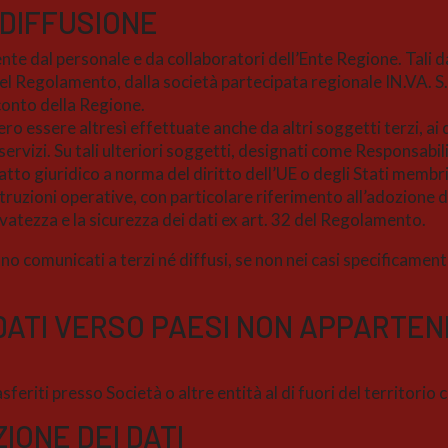
 DIFFUSIONE
nte dal personale e da collaboratori dell’Ente Regione. Tali d
l Regolamento, dalla società partecipata regionale IN.VA. S.p
conto della Regione.
 essere altresì effettuate anche da altri soggetti terzi, ai qu
i servizi. Su tali ulteriori soggetti, designati come Responsab
tto giuridico a norma del diritto dell’UE o degli Stati membri
struzioni operative, con particolare riferimento all’adozione 
rvatezza e la sicurezza dei dati ex art. 32 del Regolamento.
nno comunicati a terzi né diffusi, se non nei casi specificament
DATI VERSO PAESI NON APPARTEN
sferiti presso Società o altre entità al di fuori del territorio
IONE DEI DATI