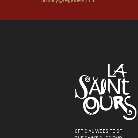
privacy@regione.vda.it
OFFICIAL WEBSITE OF
THE SAINT-OURS FAIR