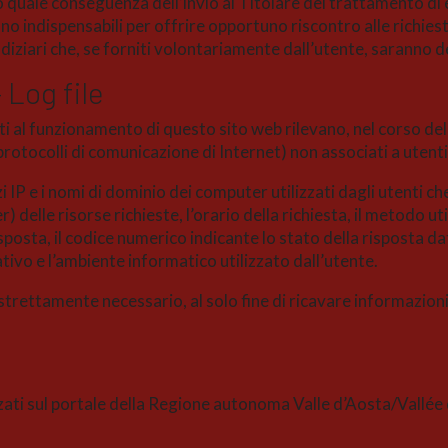
 o quale conseguenza dell’invio al Titolare del trattamento di e
tano indispensabili per offrire opportuno riscontro alle richies
iudiziari che, se forniti volontariamente dall’utente, saranno 
 Log file
icati al funzionamento di questo sito web rilevano, nel corso d
i protocolli di comunicazione di Internet) non associati a utenti
i IP e i nomi di dominio dei computer utilizzati dagli utenti che 
delle risorse richieste, l’orario della richiesta, il metodo uti
isposta, il codice numerico indicante lo stato della risposta da
ativo e l’ambiente informatico utilizzato dall’utente.
strettamente necessario, al solo fine di ricavare informazioni 
izzati sul portale della Regione autonoma Valle d’Aosta/Vallée 