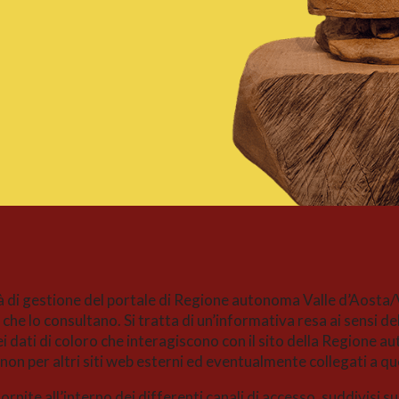
à di gestione del portale di Regione autonoma Valle d’Aosta/
che lo consultano. Si tratta di un’informativa resa ai sensi del
 dati di coloro che interagiscono con il sito della Regione 
 non per altri siti web esterni ed eventualmente collegati a qu
nite all’interno dei differenti canali di accesso, suddivisi s