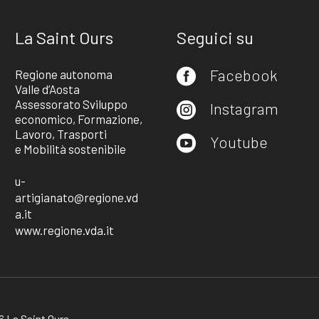
La Saint Ours
Seguici su
Facebook
Regione autonoma

Valle d’Aosta
Assessorato Sviluppo
Instagram

economico, Formazione,
Lavoro, Trasporti
Youtube

e Mobilità sostenibile
u-
artigianato@regione.vd
a.it
www.regione.vda.it
 La Saint Ours