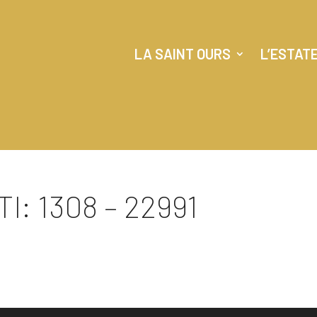
LA SAINT OURS
L’ESTAT
I: 1308 – 22991