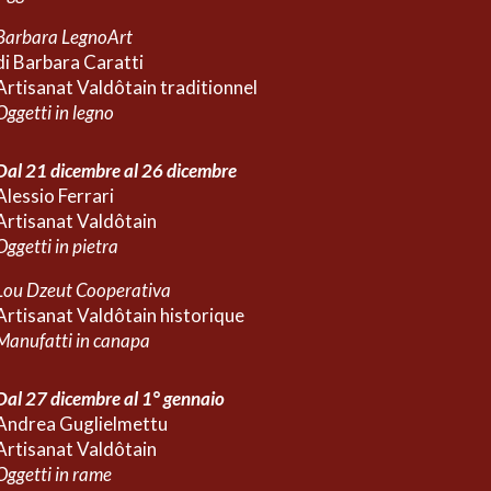
Barbara LegnoArt
di Barbara Caratti
Artisanat Valdôtain
traditionnel
Oggetti in
legno
Dal 21 dicembre al 26 dicembre
Alessio Ferrari
Artisanat Valdôtain
Oggetti in
pietra
Lou Dzeut Cooperativa
Artisanat Valdôtain
historique
Manufatti in canapa
Dal 27 dicembre al 1° gennaio
Andrea Guglielmettu
Artisanat Valdôtain
Oggetti in
rame