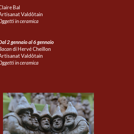
Claire Bal
Artisanat Valdôtain
Oggetti in
ceramica
Dal 2 gennaio al 6 gennaio
Bacan
di Hervé Cheillon
Artisanat Valdôtain
Oggetti in
ceramica