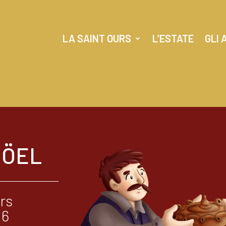
LA SAINT OURS
L’ESTATE
GLI 
NÖEL
urs
 6