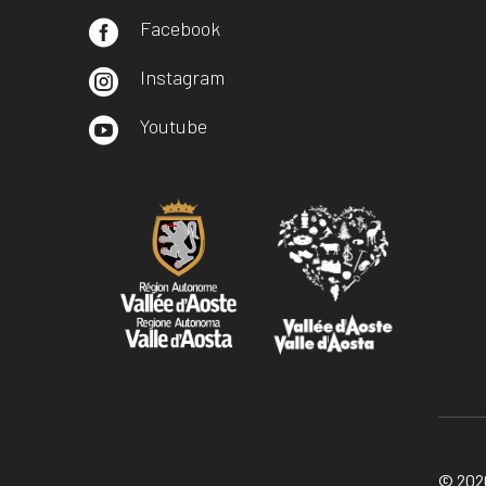
Facebook

Instagram

Youtube

© 2026