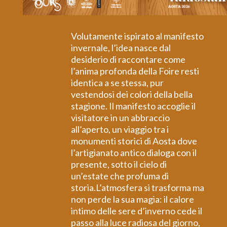
Volutamente ispirato al manifesto
invernale, l’idea nasce dal
desiderio di raccontare come
l’anima profonda della Foire resti
identica a se stessa, pur
vestendosi dei colori della bella
stagione. Il manifesto accoglie il
visitatore in un abbraccio
all’aperto, un viaggio tra i
monumenti storici di Aosta dove
l’artigianato antico dialoga con il
presente, sotto il cielo di
un’estate che profuma di
storia.L’atmosfera si trasforma ma
non perde la sua magia: il calore
intimo delle sere d’inverno cede il
passo alla luce radiosa del giorno,