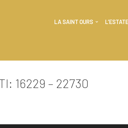
LA SAINT OURS
L’ESTAT
I: 16229 – 22730