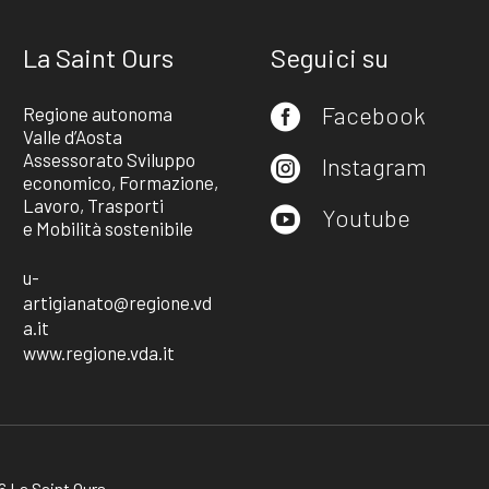
La Saint Ours
Seguici su
Facebook
Regione autonoma

Valle d’Aosta
Assessorato Sviluppo
Instagram

economico, Formazione,
Lavoro, Trasporti
Youtube

e Mobilità sostenibile
u-
artigianato@regione.vd
a.it
www.regione.vda.it
 La Saint Ours