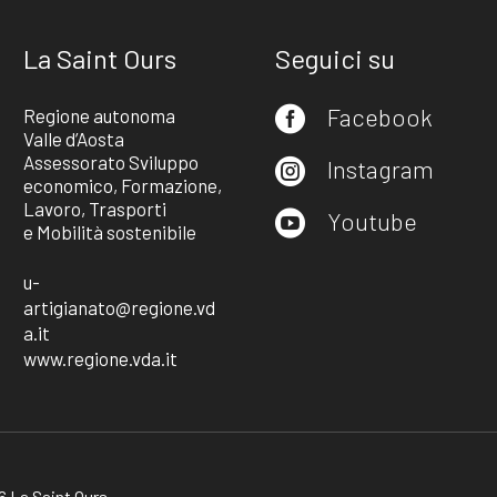
La Saint Ours
Seguici su
Facebook
Regione autonoma

Valle d’Aosta
Assessorato Sviluppo
Instagram

economico, Formazione,
Lavoro, Trasporti
Youtube

e Mobilità sostenibile
u-
artigianato@regione.vd
a.it
www.regione.vda.it
 La Saint Ours