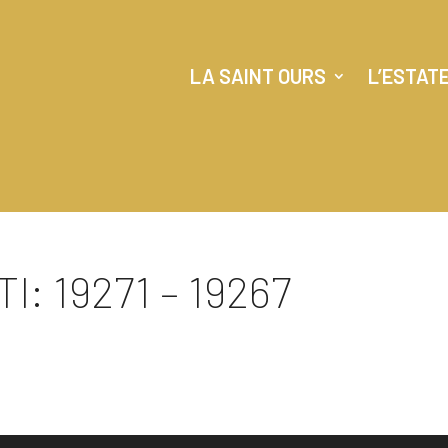
LA SAINT OURS
L’ESTAT
: 19271 – 19267