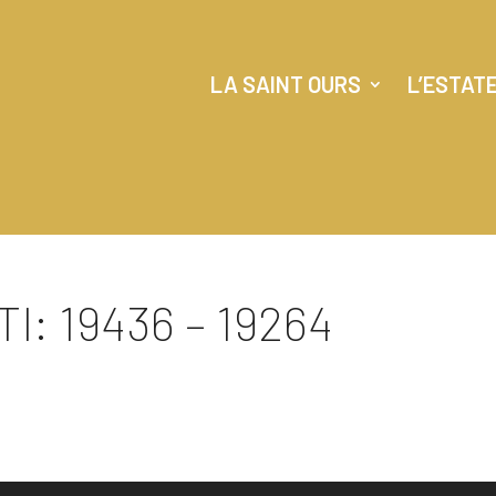
LA SAINT OURS
L’ESTAT
I: 19436 – 19264