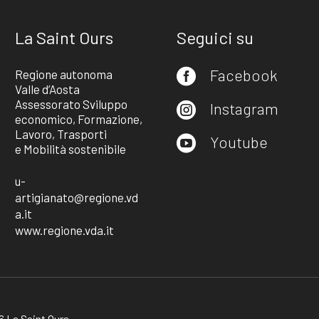
La Saint Ours
Seguici su
Facebook
Regione autonoma

Valle d’Aosta
Assessorato Sviluppo
Instagram

economico, Formazione,
Lavoro, Trasporti
Youtube

e Mobilità sostenibile
u-
artigianato@regione.vd
a.it
www.regione.vda.it
 La Saint Ours