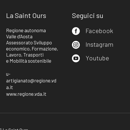
La Saint Ours
Seguici su
Facebook
Regione autonoma

Valle d’Aosta
Assessorato Sviluppo
Instagram

economico, Formazione,
Lavoro, Trasporti
Youtube

e Mobilità sostenibile
u-
artigianato@regione.vd
a.it
www.regione.vda.it
 La Saint Ours