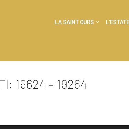
LA SAINT OURS
L’ESTAT
I: 19624 – 19264