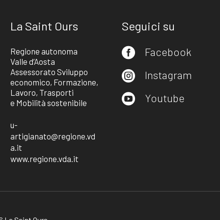
La Saint Ours
Seguici su
Facebook
Regione autonoma

Valle d’Aosta
Assessorato Sviluppo
Instagram

economico, Formazione,
Lavoro, Trasporti
Youtube

e Mobilità sostenibile
u-
artigianato@regione.vd
a.it
www.regione.vda.it
 La Saint Ours