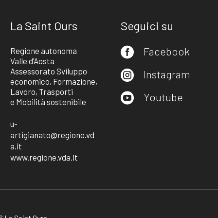
La Saint Ours
Seguici su
Facebook
Regione autonoma

Valle d’Aosta
Assessorato Sviluppo
Instagram

economico, Formazione,
Lavoro, Trasporti
Youtube

e Mobilità sostenibile
u-
artigianato@regione.vd
a.it
www.regione.vda.it
 La Saint Ours