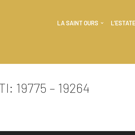
LA SAINT OURS
L’ESTAT
I: 19775 – 19264