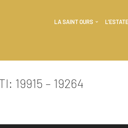
LA SAINT OURS
L’ESTAT
: 19915 – 19264