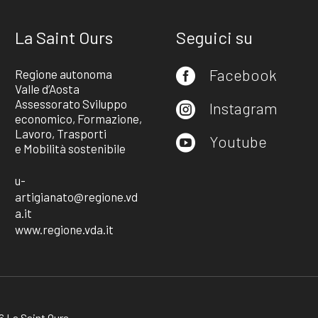
La Saint Ours
Seguici su
Facebook
Regione autonoma

Valle d’Aosta
Assessorato Sviluppo
Instagram

economico, Formazione,
Lavoro, Trasporti
Youtube

e Mobilità sostenibile
u-
artigianato@regione.vd
a.it
www.regione.vda.it
 La Saint Ours