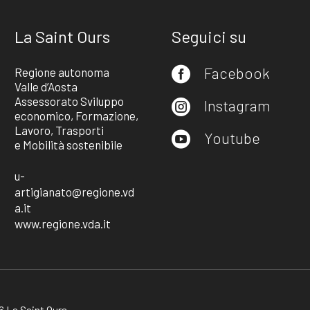
La Saint Ours
Seguici su
Facebook
Regione autonoma

Valle d’Aosta
Assessorato Sviluppo
Instagram

economico, Formazione,
Lavoro, Trasporti
Youtube

e Mobilità sostenibile
u-
artigianato@regione.vd
a.it
www.regione.vda.it
 La Saint Ours