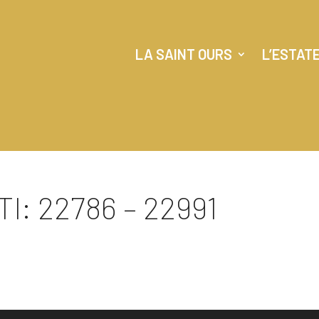
LA SAINT OURS
L’ESTAT
I: 22786 – 22991