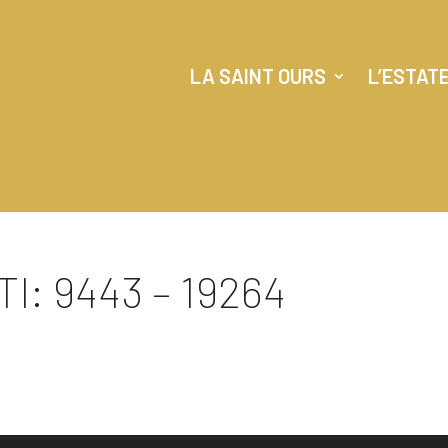
LA SAINT OURS
L’ESTAT
I: 9443 – 19264