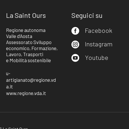
La Saint Ours
Seguici su
Facebook
Regione autonoma

Valle d’Aosta
Assessorato Sviluppo
Instagram

economico, Formazione,
Lavoro, Trasporti
Youtube

e Mobilità sostenibile
u-
artigianato@regione.vd
a.it
www.regione.vda.it
 La Saint Ours