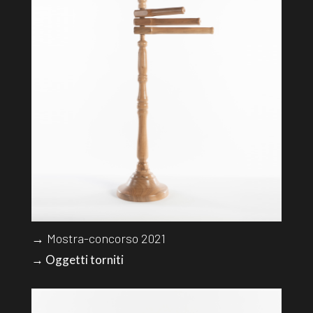
→ Mostra-concorso 2021
→ Oggetti torniti