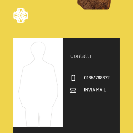
Contatti
0165/768872

INVIA MAIL
