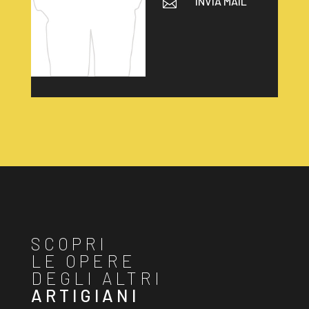
INVIA MAIL

SCOPRI
LE OPERE
DEGLI ALTRI
ARTIGIANI