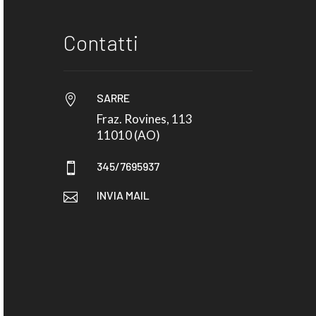
Contatti
SARRE

Fraz. Rovines, 113
11010 (AO)
345/7695937

INVIA MAIL
