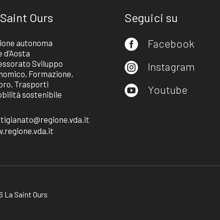
 Saint Ours
Seguici su
Facebook
ione autonoma

e d’Aosta
essorato Sviluppo
Instagram

nomico, Formazione,
oro, Trasporti
Youtube

bilità sostenibile
rtigianato@regione.vda.it
.regione.vda.it
 La Saint Ours