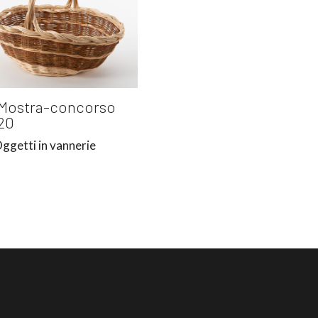
Mostra-concorso
20
ggetti in vannerie