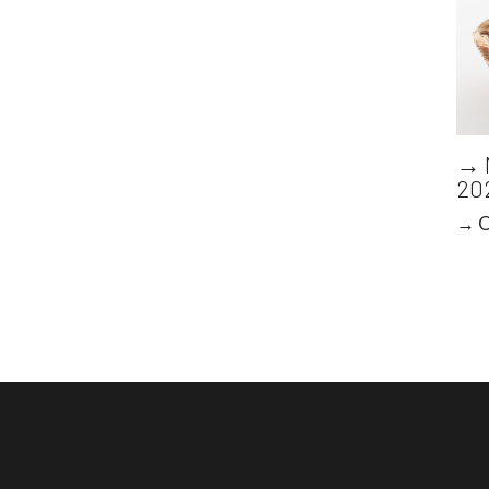
→ 
20
→ O