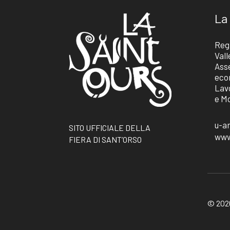
La
Reg
Vall
Ass
eco
Lav
e Mo
u-a
SITO UFFICIALE DELLA
www
FIERA DI SANT’ORSO
© 2026