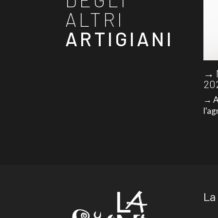
ALTRI
ARTIGIANI
→ 
20
→ A
l'ag
La