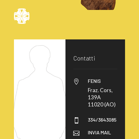
Contatti
FENIS

Fraz. Cors,
139A
11020 (AO)
334/3643085

INVIA MAIL
