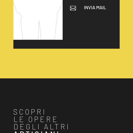
INVIA MAIL

SCOPRI
LE OPERE
DEGLI ALTRI