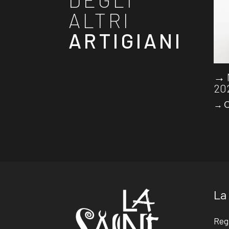
ALTRI
ARTIGIANI
→ 
20
→ O
La
Reg