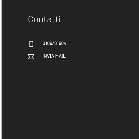
Contatti
0166/61684

INVIA MAIL
