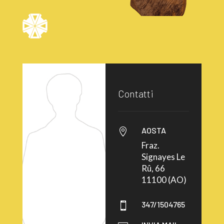
Contatti
AOSTA

Fraz.
Signayes Le
Rû, 66
11100 (AO)
347/1504765
