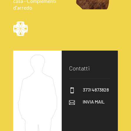
casa - Complementi
d'arredo
Contatti
377/4873828

INVIA MAIL
