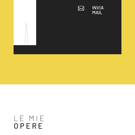
INVIA

MAIL
LE MIE
OPERE