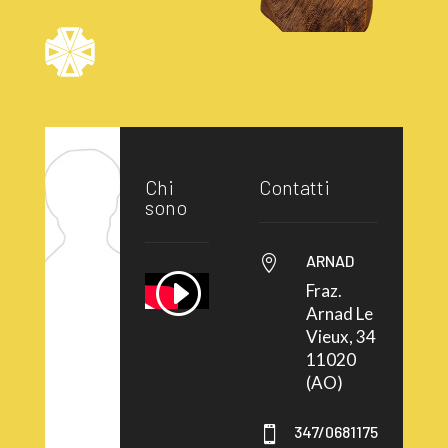
Chi
Contatti
sono
ARNAD

Fraz.
Arnad Le
Vieux, 34
11020
(AO)
347/0681175
