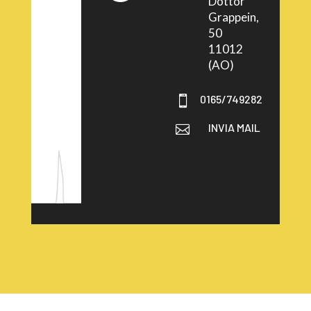
Dottor
Grappein,
50
11012
(AO)
0165/749282

INVIA MAIL
