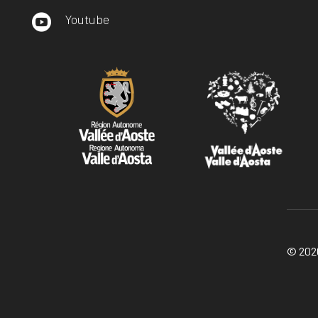
Youtube

© 2026