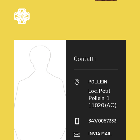
Contatti
POLLEIN

Loc. Petit
Pollein, 1
11020 (AO)
347/0057383

INVIA MAIL
