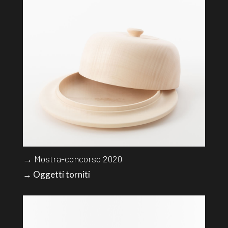
→ Mostra-concorso 2020
→ Oggetti torniti