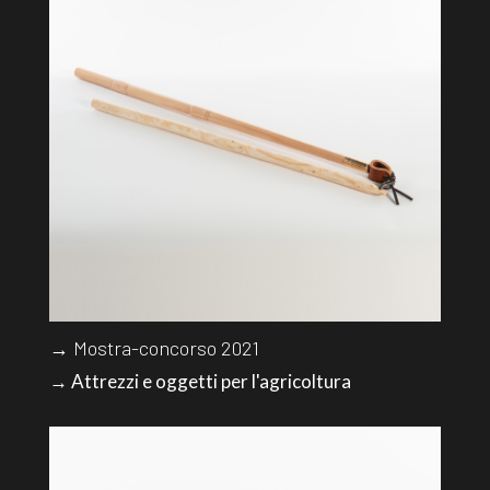
→ Mostra-concorso 2021
→ Attrezzi e oggetti per l'agricoltura