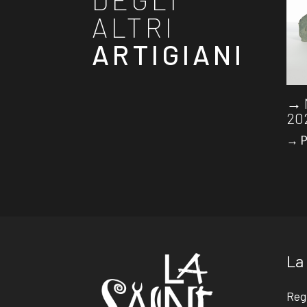
ALTRI
ARTIGIANI
→ 
20
→ P
La
Reg