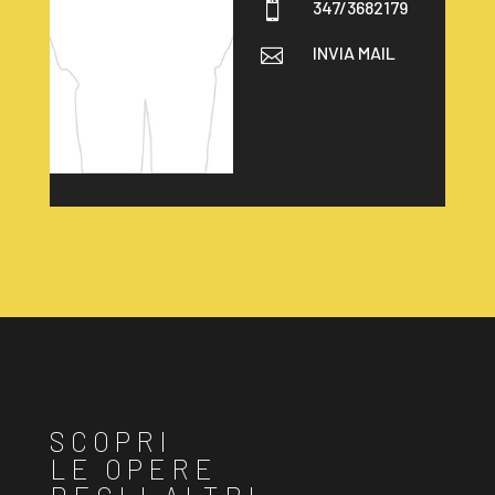
347/3682179

INVIA MAIL

SCOPRI
LE OPERE