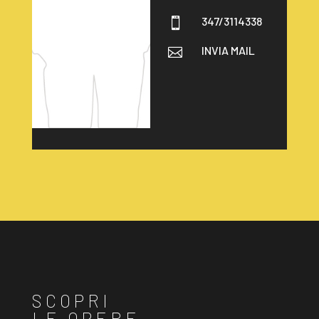
347/3114338

INVIA MAIL

SCOPRI
LE OPERE