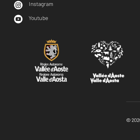
Instagram

Youtube

© 2026