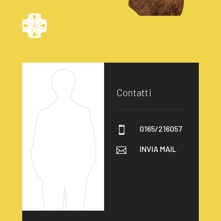
Contatti
0165/216057

INVIA MAIL
