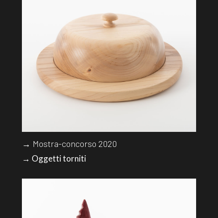
→ Mostra-concorso 2020
→ Oggetti torniti