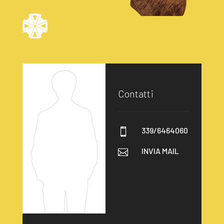
Contatti
339/6464060

INVIA MAIL
