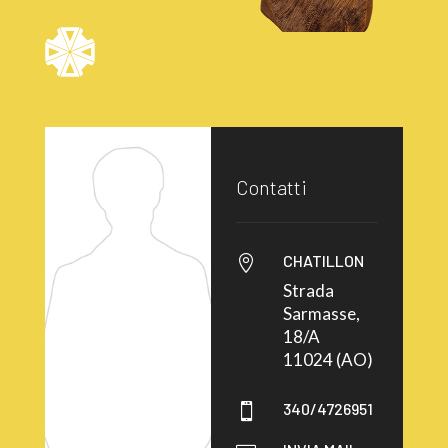
Contatti
CHATILLON

Strada
Sarmasse,
18/A
11024 (AO)
340/4726951
