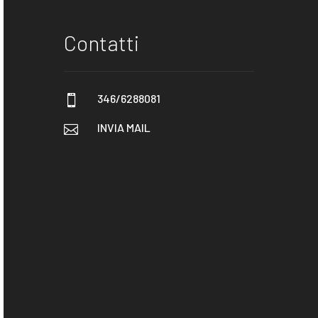
Contatti
346/6288081

INVIA MAIL
