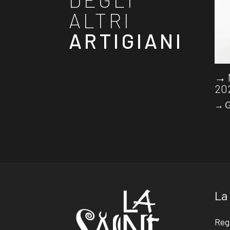
ALTRI
ARTIGIANI
→ 
20
→ G
La
Reg