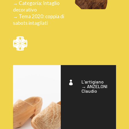
→ Categoria: Intaglio
decorativo
→ Tema 2020: coppia di
sabots intagliati
L'artigiano

→
ANZELONI
Claudio