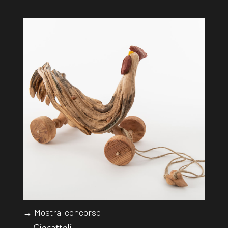
→ Mostra-concorso
→ Giocattoli