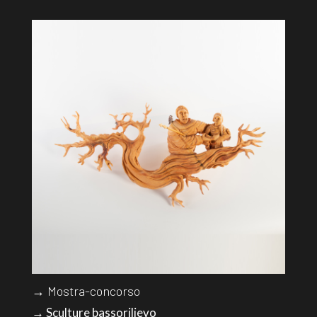
→ Mostra-concorso
→ Sculture bassorilievo