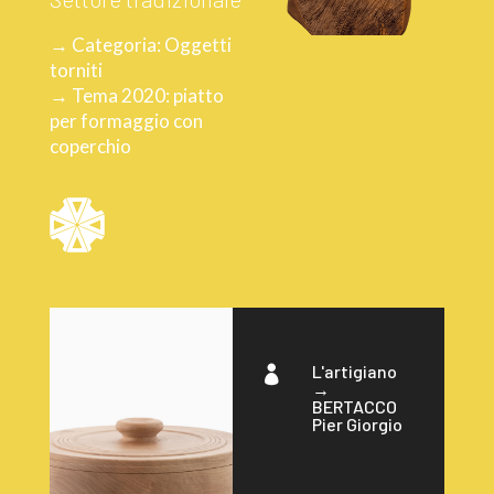
→ Categoria: Oggetti
torniti
→ Tema 2020: piatto
per formaggio con
coperchio
L'artigiano

→
BERTACCO
Pier Giorgio