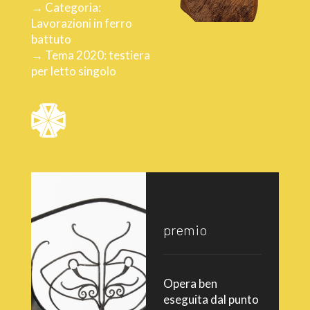
→ Categoria:
Lavorazioni in ferro
battuto
→ Tema 2020: testiera
per letto singolo
Secondo
premio
Opera ben
eseguita dal punto