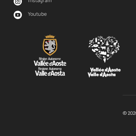

Youtube

© 2026