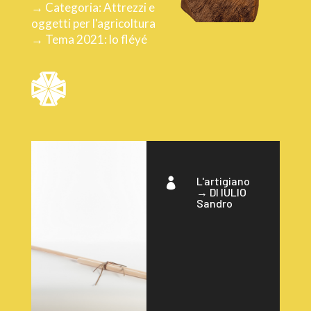
→ Categoria: Attrezzi e
oggetti per l'agricoltura
→ Tema 2021: lo fléyé
L'artigiano

→
DI IULIO
Sandro