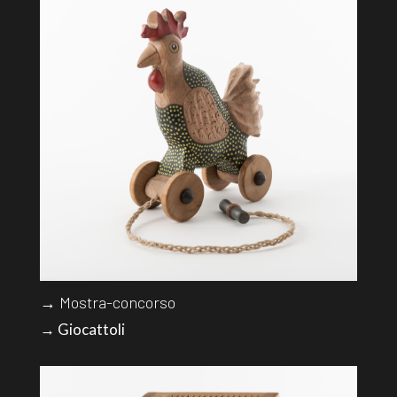
→ Mostra-concorso
→ Giocattoli