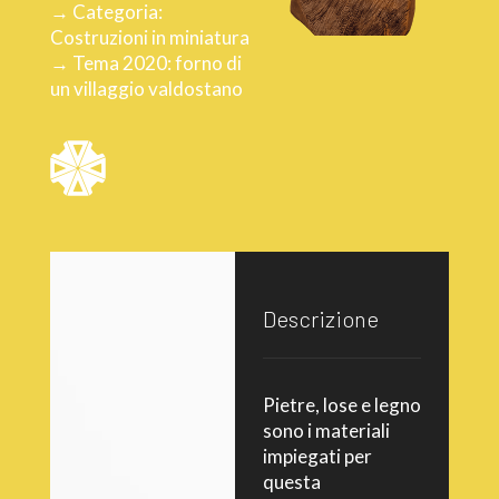
→ Categoria:
Costruzioni in miniatura
→ Tema 2020: forno di
un villaggio valdostano
Descrizione
Pietre, lose e legno
sono i materiali
impiegati per
questa