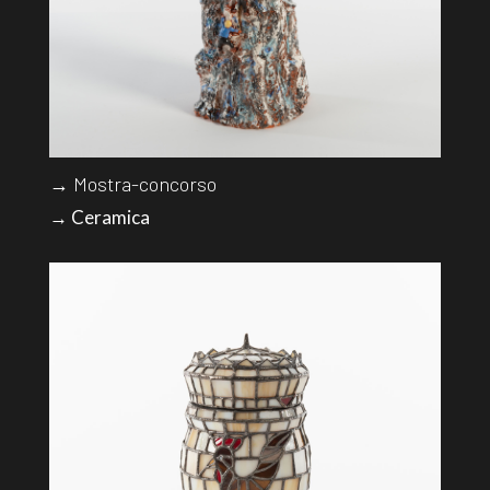
→ Mostra-concorso
→ Ceramica