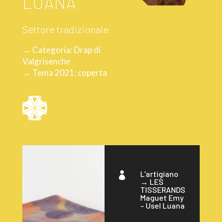
LUANA
Settore tradizionale
→ Categoria: Drap di
Valgrisenche
→ Tema 2021: coperta
L'artigiano

→
LES
TISSERANDS
Maguet Emy
– Usel Luana