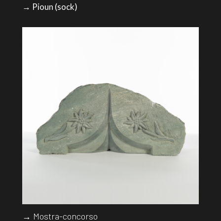
→ Pioun (sock)
→ Mostra-concorso