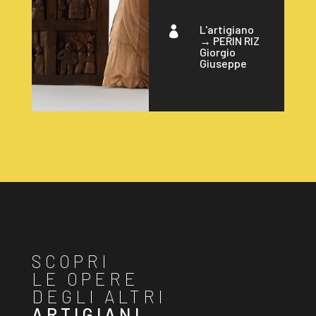
L'artigiano

→
PERIN RIZ
Giorgio
Giuseppe
SCOPRI
LE OPERE
DEGLI ALTRI
ARTIGIANI