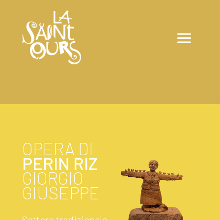
OPERA DI
PERIN RIZ
GIORGIO
GIUSEPPE
Settore tradizionale