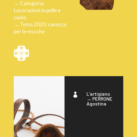
→ Categoria:
Lavorazioni in pelle e
cuoio
→ Tema 2020: cavezza
per le mucche
L'artigiano

→
PERRONE
Agostina