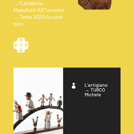
→ Categoria:
Manufatti ARTernativi
→ Tema 2020: la saint
ours
L'artigiano

→
TURCO
Michele