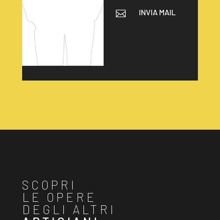
INVIA MAIL

SCOPRI
LE OPERE
DEGLI ALTRI