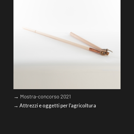
→ Mostra-concorso 2021
→ Attrezzi e oggetti per l'agricoltura