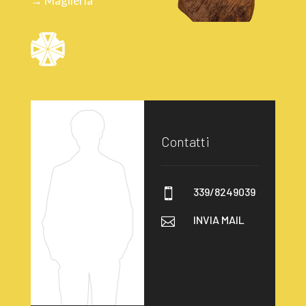
→ Maglieria
Contatti
339/8249039

INVIA MAIL
