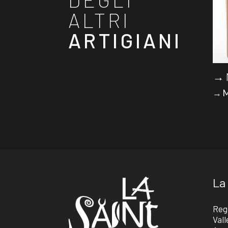
ALTRI
ARTIGIANI
→ 
→ M
La
Reg
Vall