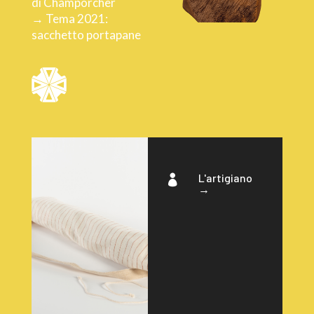
di Champorcher
→ Tema 2021:
sacchetto portapane
L'artigiano

→