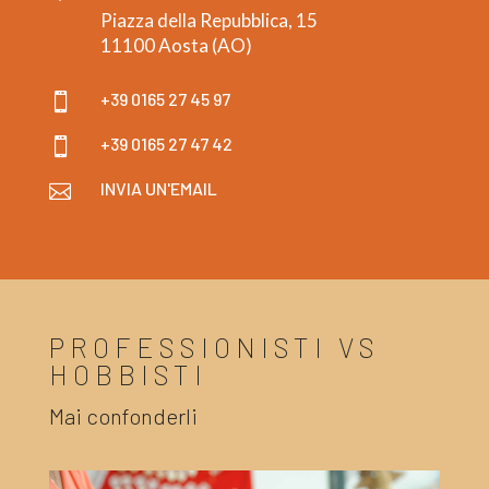
Piazza della Repubblica, 15
11100 Aosta (AO)
+39 0165 27 45 97

+39 0165 27 47 42

INVIA UN'EMAIL

PROFESSIONISTI VS
HOBBISTI
Mai confonderli