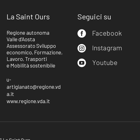
La Saint Ours
Seguici su
Facebook
Regione autonoma

Valle d’Aosta
Assessorato Sviluppo
Instagram

economico, Formazione,
Lavoro, Trasporti
Youtube

e Mobilità sostenibile
u-
artigianato@regione.vd
a.it
www.regione.vda.it
 La Saint Ours