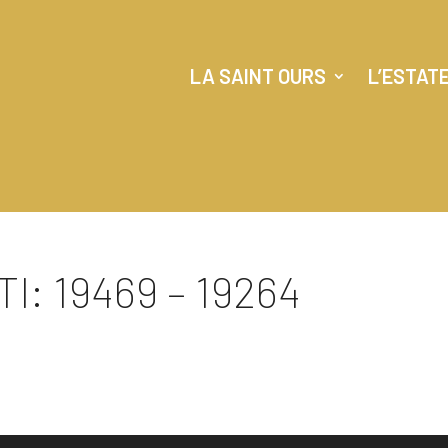
LA SAINT OURS
L’ESTAT
I: 19469 – 19264